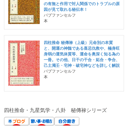
の有無と作用で対人関係でのトラブルの原
因が見て取れる秘伝本！
パブファンセルフ
本
四柱推命 秘傳禄（上級）元命別の本質
と、開運の神髄である喜忌仇救や、極身旺
身弱の運気体質等、運命を奥深く知る為の
一冊。その他、日干の干合・妬合・争合、
己土濁壬・宅神・破宅神などを詳しく解説
パブファンセルフ
本
四柱推命・九星気学・八卦 秘傳禄シリーズ