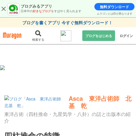
ブログみるアプリ
無料ダウンロード
日本中の
好きなブログ
をすばやく見られます
ムラゴンとはIDが異なります
ブログを書くアプリ 今すぐ無料ダウンロード！
ブログをはじめる
ログイン
検索する
Asca 東洋占術師 北
基 乾
東洋占術（四柱推命・九星気学・八卦）の話と出版本の紹
介
四柱推命の特徴