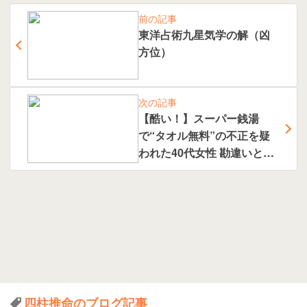
前の記事
東洋占術九星気学の解（凶
方位）
次の記事
【酷い！】スーパー銭湯
で“タオル無料”の不正を疑
われた40代女性 勘違いと判
明するも店長は「謝罪な
し」で激怒
四柱推命のブログ記事