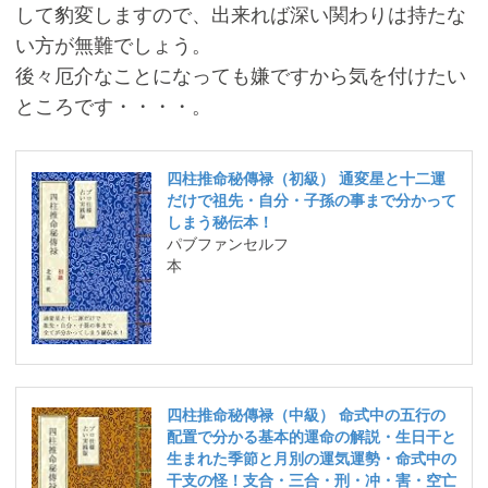
して豹変しますので、出来れば深い関わりは持たな
い方が無難でしょう。
後々厄介なことになっても嫌ですから気を付けたい
ところです・・・・。
四柱推命秘傳禄（初級） 通変星と十二運
だけで祖先・自分・子孫の事まで分かって
しまう秘伝本！
パブファンセルフ
本
四柱推命秘傳禄（中級） 命式中の五行の
配置で分かる基本的運命の解説・生日干と
生まれた季節と月別の運気運勢・命式中の
干支の怪！支合・三合・刑・冲・害・空亡