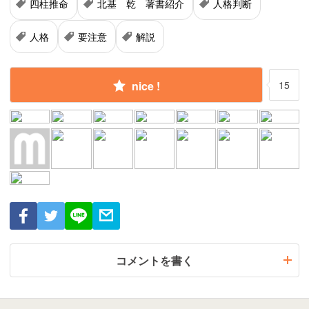
四柱推命
北基 乾 著書紹介
人格判断
人格
要注意
解説
nice !
15
コメントを書く