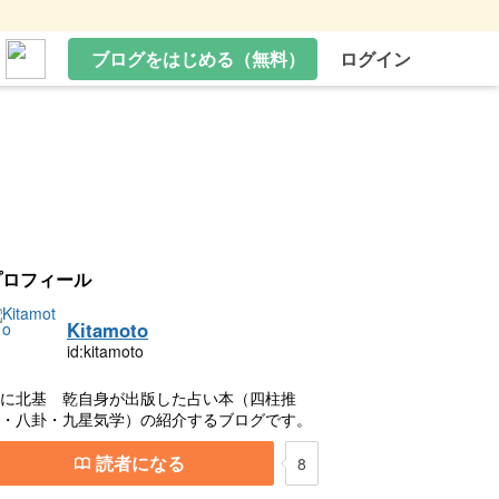
ブログをはじめる（無料）
ログイン
プロフィール
Kitamoto
id:kitamoto
に北基 乾自身が出版した占い本（四柱推
・八卦・九星気学）の紹介するブログです。
読者になる
8