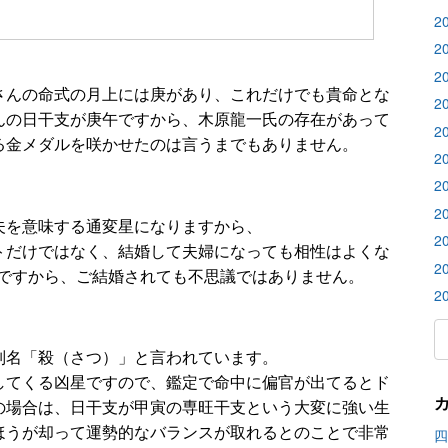
2
2
2
さんの命式の月上には庚があり、これだけでも貴命とな
2
んの日干支が庚午ですから、木原龍一氏の存在があって
2
る金メダルを咲かせたのは言うまでもありません。
2
2
2
夫を意味する通変星になりますから、
2
トだけではなく、結婚して夫婦になっても相性はよくな
2
好ですから、ご結婚されても不思議ではありません。
2
別名「殺（さつ）」と言われています。
してくる凶星ですので、鑑定で命中に偏官が出てるとド
の場合は、日干支が甲寅の専旺干支という大変に強い生
ほうが却って運勢的なバランスが取れるとのことで非常
四