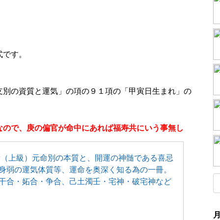
式です。
支別の資質と運気」の項の９１項の「甲寅日生まれ」の
なので、庚の偏官が命中にあれば福寿共にいう事無し
禄（上級）元命別の本質と、開運の神髄である喜忌
身弱の運気体質等、運命を奥深く知る為の一冊。
干合・妬合・争合、己土濁壬・宅神・破宅神など