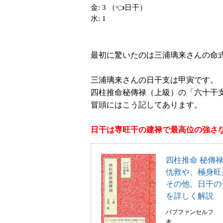
金: 3 （👈日干）
水: 1
最初に驚いたのは三浦璃来さんの命
三浦璃来さんの日干支は甲寅です。
四柱推命秘傳禄（上級）の「六十干
冒頭にはこう記してあります。
日干は専旺干の建禄で最高位の強さ
四柱推命 秘傳
仇救や、極身旺
その他、日干の
を詳しく解説
パブファンセルフ
本