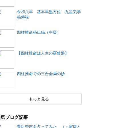
令和八年 基本年盤方位 九星気学
秘傳禄
四柱推命秘伝録（中級）
【四柱推命は人生の羅針盤】
四柱推命での三合会局の妙
もっと見る
人気ブログ記事
豊臣秀吉を占ってみた （＋家康と