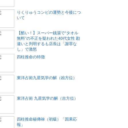
りくりゅうコンビの運勢と今後につ
いて
【酷い！】スーパー銭湯で“タオル
無料”の不正を疑われた40代女性 勘
違いと判明するも店長は「謝罪な
し」で激怒
四柱推命の特徴
東洋占術九星気学の解（凶方位）
東洋占術 九星気学の解（吉方位）
四柱推命秘傳禄（初級）「因果応
報」