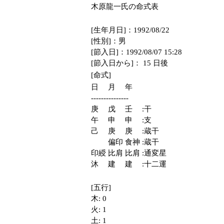
木原龍一氏の命式表
[生年月日]：1992/08/22
[性別]：男
[節入日]：1992/08/07 15:28
[節入日から]： 15 日後
[命式]
日　 月　 年
---------------
庚　 戊　 壬　 :干
午　 申　 申　 :支
己　 庚　 庚　 :蔵干
　　 偏印 食神 :蔵干
印綬 比肩 比肩 :通変星
沐　 建　 建　 :十二運
[五行]
木: 0
火: 1
土: 1