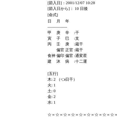
[節入日]：2001/12/07 10:28
[節入日から]： 10 日後
[命式]
日　 月　 年
---------------
甲　 庚　 辛　 :干
寅　 子　 巳　 :支
丙　 壬　 庚　 :蔵干
　　 偏官 正官 :蔵干
食神 偏印 偏官 :通変星
建　 沐　 病　 :十二運
[五行]
木: 2 （👈日干）
火: 1
土: 0
金: 2
水: 1
☆＝☆＝☆＝☆＝☆＝☆＝☆＝☆＝☆